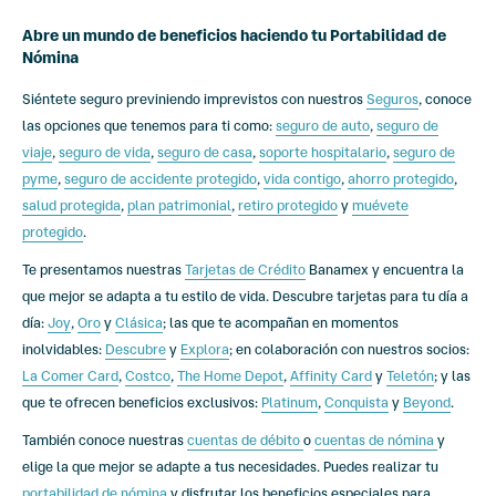
Abre un mundo de beneficios haciendo tu Portabilidad de
Nómina
Siéntete seguro previniendo imprevistos con nuestros
Seguros
, conoce
las opciones que tenemos para ti como:
seguro de auto
,
seguro de
viaje
,
seguro de vida
,
seguro de casa
,
soporte hospitalario
,
seguro de
pyme
,
seguro de accidente protegido
,
vida contigo
,
ahorro protegido
,
salud protegida
,
plan patrimonial
,
retiro protegido
y
muévete
protegido
.
Te presentamos nuestras
Tarjetas de Crédito
Banamex y encuentra la
que mejor se adapta a tu estilo de vida. Descubre tarjetas para tu día a
día:
Joy
,
Oro
y
Clásica
; las que te acompañan en momentos
inolvidables:
Descubre
y
Explora
; en colaboración con nuestros socios:
La Comer Card
,
Costco
,
The Home Depot
,
Affinity Card
y
Teletón
; y las
que te ofrecen beneficios exclusivos:
Platinum
,
Conquista
y
Beyond
.
También conoce nuestras
cuentas de débito
o
cuentas de nómina
y
elige la que mejor se adapte a tus necesidades. Puedes realizar tu
portabilidad de nómina
y disfrutar los beneficios especiales para