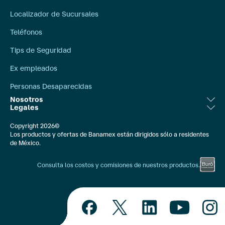
Localizador de Sucursales
Teléfonos
Tips de Seguridad
Ex empleados
Personas Desaparecidas
Nosotros
Legales
Relación con Inversionistas
Aviso Legal
Copyright 2026©
Bolsa de Trabajo
Los productos y ofertas de Banamex están dirigidos sólo a residentes
Ley de Transparencia
de México.
Compromiso Social
Banxico
Consulta los costos y comisiones de nuestros productos.
Comunicación Externa
Constancias Fiscales
Quiénes Somos
IPAB
Educación Financiera
Unidad Especializada Banamex/CONDUSEF
Nuestras APIS