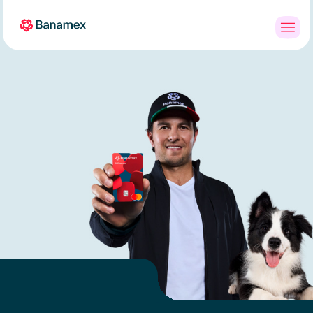
Banca
Personas
PYMES
Empresas
en
Línea