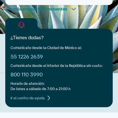
todas las cuentas tienes consultas de saldo y
Claro, tu cuenta seguirá operando sin problemas,
retiros de efectivo ilimitados sin costo en más de
aunque es importante recordar que después de
9,000 cajeros automáticos Banamex en México.
tres meses de no recibir depósitos de nómina se
Para más información consulta los anexos de
empezarán a cobrar las comisiones aplicables al
comisiones de MiCuenta y Cuenta Priority.
producto bajo el esquema con el que se abrió la
cuenta, así mismo, perderás los beneficios que te
da Nómina Banamex.
¿Tienes dudas?
Comunícate desde la Ciudad de México al:
55 1226 2639
Comunícate desde el interior de la República sin costo:
800 110 3990
Horario de atención:
De lunes a sábado de 7:00 a 21:00 h
Ir al centro de ayuda