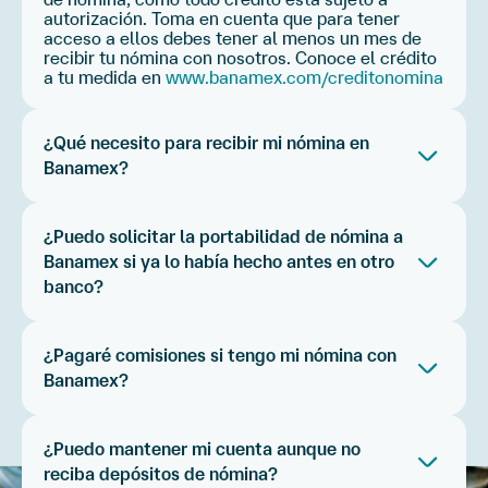
autorización. Toma en cuenta que para tener
acceso a ellos debes tener al menos un mes de
recibir tu nómina con nosotros. Conoce el crédito
a tu medida en
www.banamex.com/creditonomina
¿Qué necesito para recibir mi nómina en
Banamex?
Necesitas tener abierta alguna de estas cuentas:
Switch Banamex, MiCuenta Banamex, Cuenta
¿Puedo solicitar la portabilidad de nómina a
Priority Banamex o Cuenta Base Banamex.
Banamex si ya lo había hecho antes en otro
banco?
También necesitarás los 16 dígitos o cuenta
CLABE de la tarjeta donde te depositan tu nómina
y tener activa tu banca electrónica con Netkey.
Es importante que canceles cualquier trámite de
portabilidad de nómina que hayas solicitado
¿Pagaré comisiones si tengo mi nómina con
Con ello, puedes solicitar el trámite en cualquier
previamente en el banco donde tu empresa paga
Banamex?
momento desde App Banamex o BancaNet. Si lo
la nómina, pues de lo contrario tu trámite en
prefieres, también puedes realizarlo en cualquier
Banamex será rechazado. Si tienes dudas,
Al recibir tu nómina en MiCuenta no pagarás
Sucursal Banamex, recuerda presentar tu INE.
siempre puedes acudir a cualquier Sucursal
manejo de cuenta. Para Cuenta Priority se exenta
Banamex para recibir la asesoría de un ejecutivo.
¿Puedo mantener mi cuenta aunque no
si tus depósitos mensuales son de $40,000 o más
reciba depósitos de nómina?
y tienes una Tarjeta de Crédito Banamex. En