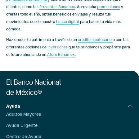
clientes, como las
Preventas Banamex
. Aprovecha
promociones
y
ofertas todo el año, obtén beneficios en viajes y realiza tus
movimientos desde nuestra
banca digital
para hacer tu vida más
cómoda.
Haz crecer tu patrimonio a través de un
crédito hipotecario
o con las
diferentes opciones de
inversiones
que te brindamos y prepárate para
el futuro ahorrando en
Afore Banamex
.
El Banco Nacional
de México®
Ayuda
Adultos Mayores
Ayuda Urgente
Centro de Ayuda