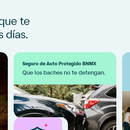
 que te
 días.
Seguro de Auto Protegido BNMX
Que los baches no te detengan.
Si el ajustador no llega en 60 minutos,
Cotízalo
recibe un certificado.
(3)