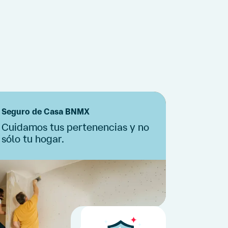
Seguro de Casa BNMX
Cuidamos tus pertenencias y no
sólo
tu hogar.
Si tus equipos electrónicos fijos se
Cotiza ahora
dañan, nosotros te cubrimos.
(4)