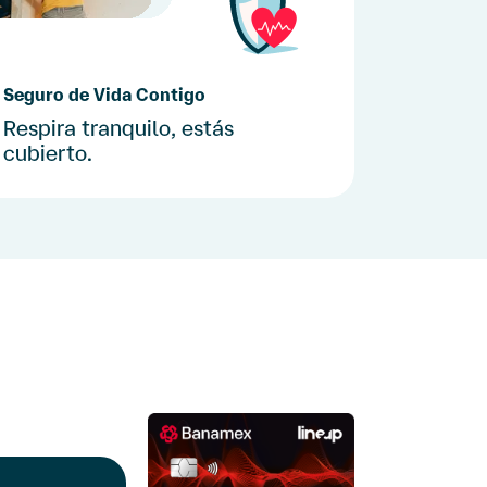
Seguro de Vida Contigo
Respira tranquilo, estás
cubierto.
Recibe una suma asegurada por
diagnóstico de enfermedad grave.
(5)
Cotiza tu seguro