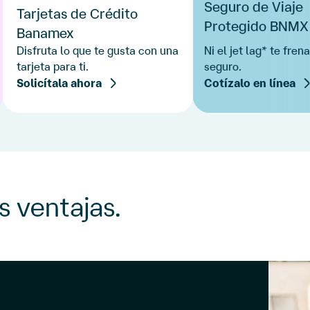
Seguro de Viaje
Tarjetas de Crédito
Protegido BNMX
Banamex
Disfruta lo que te gusta con una
Ni el jet lag* te fren
tarjeta para ti.
seguro.
Solicítala ahora
Cotízalo en línea
s ventajas.