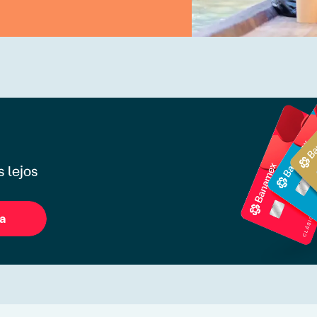
 lejos
ta