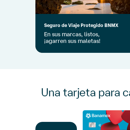
Seguro de Viaje Protegido BNMX
En sus marcas, listos,
¡agarren sus maletas!
Tu seguro te protege, sin importar
Cotiza tu seguro
cuántos destinos visites.
(2)
Recibe ayuda en tu idioma las 24 horas
todo el año.
Una tarjeta para 