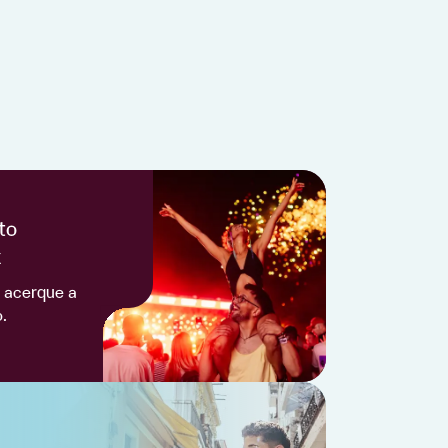
to
x
 acerque a
.