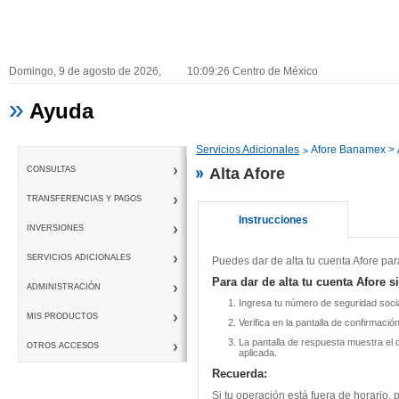
Domingo, 9 de agosto de 2026,
10:09:27
Centro de México
»
Ayuda
Servicios Adicionales
Afore Banamex >
CONSULTAS
Alta Afore
TRANSFERENCIAS Y PAGOS
Instrucciones
INVERSIONES
SERVICIOS ADICIONALES
Puedes dar de alta tu cuenta Afore par
Para dar de alta tu cuenta Afore s
ADMINISTRACIÓN
Ingresa tu número de seguridad socia
MIS PRODUCTOS
Verifica en la pantalla de confirmaci
La pantalla de respuesta muestra el 
OTROS ACCESOS
aplicada.
Recuerda:
Si tu operación está fuera de horario,