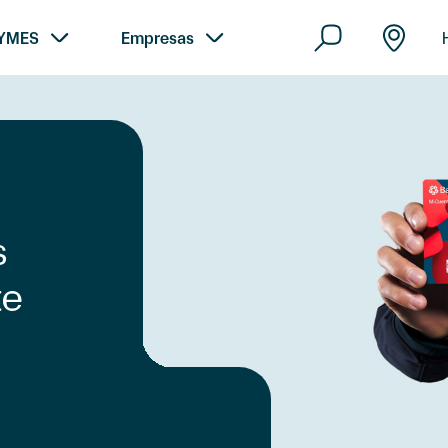
YMES
Empresas
s
te