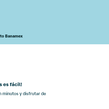
ito Banamex
 es fácil!
 minutos y disfrutar de