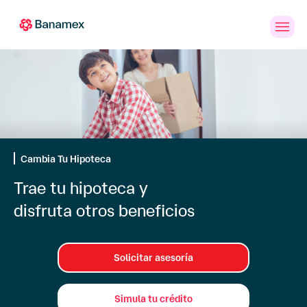
Banca
Personas
PYMES
Empresas
en
Línea
Cambia Tu Hipoteca
Cambia
Trae tu hipoteca y
tu
disfruta otros beneficios
hipoteca
de
otro
banco
a
Solicitar asesoría
Banamex
Simula tu crédito