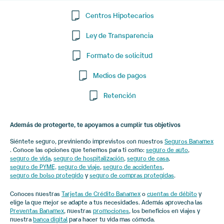
estados de cuenta).
Centros Hipotecarios
Comprobante de domicilio.
Información de tu empleo o actividad (por ejemplo,
Ley de Transparencia
constancia laboral o declaración, según aplique).
Formato de solicitud
Ten en cuenta que la preaprobación crédito hipotecario no es
una aprobación final. La autorización definitiva depende de la
Medios de pagos
validación completa del expediente y de la revisión del
inmueble (avalúo y proceso legal).
Retención
Además de protegerte, te apoyamos a cumplir tus objetivos
Siéntete seguro, previniendo imprevistos con nuestros
Seguros Banamex
. Conoce las opciones que tenemos para ti como:
seguro de auto
,
seguro de vida
,
seguro de hospitalización
,
seguro de casa
,
seguro de PYME,
seguro de viaje
,
seguro de accidentes
,
seguro de bolso protegido
y
seguro de compras protegidas
.
Conoces nuestras
Tarjetas de Crédito Banamex
o
cuentas de débito
y
elige la que mejor se adapte a tus necesidades. Además aprovecha las
Preventas Banamex
, nuestras
promociones
, los beneficios en viajes y
nuestra
banca digital
para hacer tu vida mas cómoda.