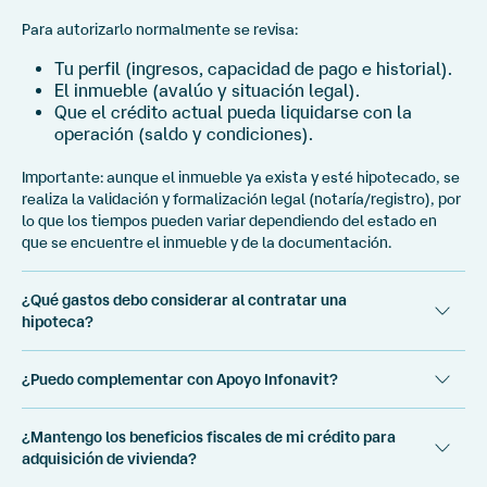
Para autorizarlo normalmente se revisa:
Tu perfil (ingresos, capacidad de pago e historial).
El inmueble (avalúo y situación legal).
Que el crédito actual pueda liquidarse con la
operación (saldo y condiciones).
Importante: aunque el inmueble ya exista y esté hipotecado, se
realiza la validación y formalización legal (notaría/registro), por
lo que los tiempos pueden variar dependiendo del estado en
que se encuentre el inmueble y de la documentación.
¿Qué gastos debo considerar al contratar una
hipoteca?
Al iniciar una solicitud de crédito hipotecario es importante
¿Puedo complementar con Apoyo Infonavit?
contemplar que, además del enganche (si aplica), existen
gastos asociados al proceso y formalización. Los principales
Sí, puedes activar tu crédito de Apoyo Infonavit desde el
suelen ser:
¿Mantengo los beneficios fiscales de mi crédito para
momento en que contratas tu crédito o posterior a la
adquisición de vivienda?
formalización.
Avalúo: determina el valor del inmueble y es un