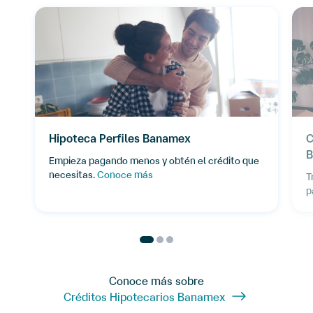
Hipoteca Perfiles Banamex
C
B
Empieza pagando menos y obtén el crédito que
necesitas.
Conoce más
T
p
Conoce más sobre
Créditos Hipotecarios Banamex