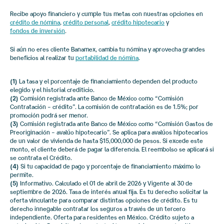
Recibe apoyo financiero y cumple tus metas con nuestras opciones en
crédito de nómina
,
crédito personal
,
crédito hipotecario
y
fondos de inversión
.
Si aún no eres cliente Banamex, cambia tu nómina y aprovecha grandes
beneficios al realizar tu
portabilidad de nómina
.
(1)
La tasa y el porcentaje de financiamiento dependen del producto
elegido y el historial crediticio.
(2)
Comisión registrada ante Banco de México como “Comisión
Contratación – crédito”. La comisión de contratación es de 1.5%; por
promoción podrá ser menor.
(3)
Comisión registrada ante Banco de México como “Comisión Gastos de
Preoriginación – avalúo hipotecario”. Se aplica para avalúos hipotecarios
de un valor de vivienda de hasta $15,000,000 de pesos. Si excede este
monto, el cliente deberá de pagar la diferencia. El reembolso se aplicará si
se contrata el Crédito.
(4)
Si tu capacidad de pago y porcentaje de financiamiento máximo lo
permite.
(5)
Informativo. Calculado el
01 de abril de 2026
y Vigente al
30 de
septiembre de 2026
. Tasa de interés anual fija. Es tu derecho solicitar la
oferta vinculante para comparar distintas opciones de crédito. Es tu
derecho innegable contratar los seguros a través de un tercero
independiente. Oferta para residentes en México. Crédito sujeto a