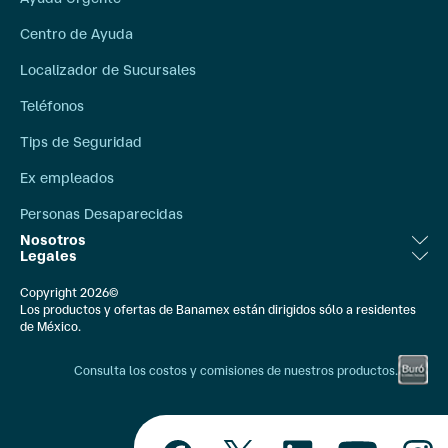
Centro de Ayuda
Localizador de Sucursales
Teléfonos
Tips de Seguridad
Ex empleados
Personas Desaparecidas
Nosotros
Legales
Relación con Inversionistas
Aviso Legal
Copyright 2026©
Bolsa de Trabajo
Los productos y ofertas de Banamex están dirigidos sólo a residentes
Ley de Transparencia
de México.
Compromiso Social
Banxico
Consulta los costos y comisiones de nuestros productos.
Comunicación Externa
Constancias Fiscales
Quiénes Somos
IPAB
Preaprobar mi
Educación Financiera