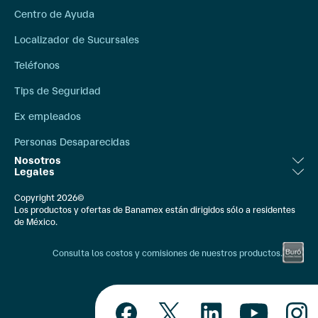
Centro de Ayuda
Localizador de Sucursales
Teléfonos
Tips de Seguridad
Ex empleados
Personas Desaparecidas
Nosotros
Legales
Relación con Inversionistas
Aviso Legal
Copyright 2026©
Bolsa de Trabajo
Los productos y ofertas de Banamex están dirigidos sólo a residentes
Ley de Transparencia
de México.
Compromiso Social
Banxico
Consulta los costos y comisiones de nuestros productos.
Comunicación Externa
Constancias Fiscales
Quiénes Somos
IPAB
Educación Financiera