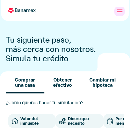
Banca
Personas
PYMES
Empresas
en
Línea
Tu siguiente paso,
más cerca con nosotros.
Simula tu crédito
Comprar
Obtener
Cambiar mi
una casa
efectivo
hipoteca
¿Cómo quieres hacer tu simulación?
Valor del
Dinero que
Por mi 
inmueble
necesito
mensua