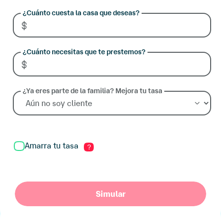
Una opción que te
permite apartar tu tasa
por 12 meses y que, te
protege contra
incrementos durante
un año por un costo
adicional, que será
reembolsable al
terminar tu crédito.
Amarra tu tasa
?
Simular