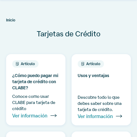
crédito
Cuentas
Inicio
de
débito
Tarjetas de Crédito
Inversiones
Afore
Artículo
Artículo
Créditos
¿Cómo puedo pagar mi
Usos y ventajas
tarjeta de crédito con
Servicios
CLABE?
digitales
Conoce como usar
Descubre todo lo que
CLABE para tarjeta de
Procesos
debes saber sobre una
crédito
sucursales
tarjeta de crédito.
Ver información
Ver información
Cerrar