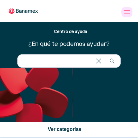
Banca
Personas
PYMES
Empresas
en
Línea
Centro de ayuda
¿En qué te podemos ayudar?
Tarjetas
de