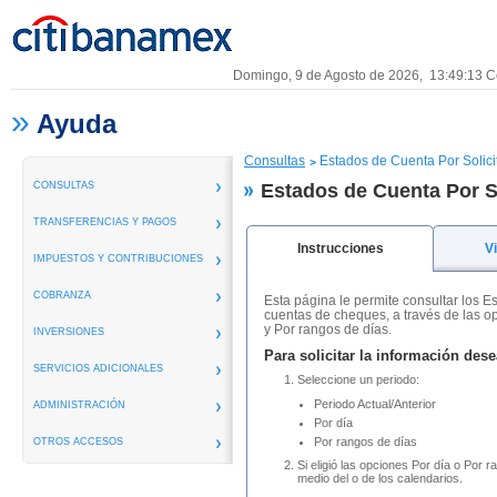
Domingo, 9 de Agosto de 2026,
13:49:13
Ce
»
Ayuda
Consultas
Estados de Cuenta Por Solici
CONSULTAS
Estados de Cuenta Por S
TRANSFERENCIAS Y PAGOS
Instrucciones
Vi
IMPUESTOS Y CONTRIBUCIONES
COBRANZA
Esta página le permite consultar los E
cuentas de cheques, a través de las op
y Por rangos de días.
INVERSIONES
Para solicitar la información des
SERVICIOS ADICIONALES
Seleccione un periodo:
Periodo Actual/Anterior
ADMINISTRACIÓN
Por día
Por rangos de días
OTROS ACCESOS
Si eligió las opciones Por día o Por r
medio del o de los calendarios.