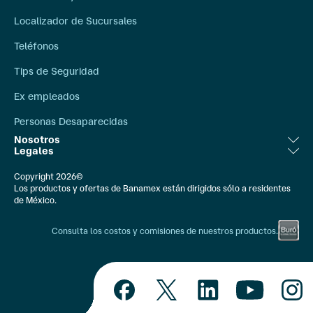
Localizador de Sucursales
Teléfonos
Tips de Seguridad
Ex empleados
Personas Desaparecidas
Nosotros
Legales
Relación con Inversionistas
Aviso Legal
Copyright 2026©
Bolsa de Trabajo
Los productos y ofertas de Banamex están dirigidos sólo a residentes
Ley de Transparencia
de México.
Compromiso Social
Banxico
Consulta los costos y comisiones de nuestros productos.
Comunicación Externa
Constancias Fiscales
Quiénes Somos
IPAB
Educación Financiera
Unidad Especializada Banamex/CONDUSEF
Nuestras APIS