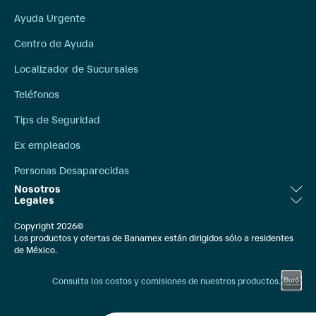
Ayuda Urgente
Centro de Ayuda
Localizador de Sucursales
Teléfonos
Tips de Seguridad
Ex empleados
Personas Desaparecidas
Nosotros
Legales
Relación con Inversionistas
Aviso Legal
Copyright 2026©
Bolsa de Trabajo
Los productos y ofertas de Banamex están dirigidos sólo a residentes
Ley de Transparencia
de México.
Compromiso Social
Banxico
Consulta los costos y comisiones de nuestros productos.
Comunicación Externa
Constancias Fiscales
Quiénes Somos