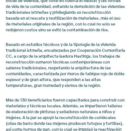
social de vivienda, que tomó en cuenta el hábitat y las formas
de vida de la comunidad, evitando la demolición de las viviendas
tradicionales istmeñas y privilegiando su reconstrucción
basada en el rescate y reutilización de materiales, más el uso
de materiales originales de la región, con lo cual no solo se
redujeron costos sino se evitó la contaminación de ríos.
Basado en estudios técnicos y de la tipología de la vivienda
tradicional istmeña, encabezados por Cooperación Comunitaria
CC, a cargo de la arquitecta Isadora Hastings, los trabajos de
reconstrucción sumaron técnicas contemporáneas con
saberes tradicionales, respetando la arquitectura de las
comunidades, caracterizada por muros de tabique rojo de doble
espesor y de gran altura, que responden a las altas
temperaturas, gran humedad y sismos de la región.
Más de 130 beneficiarios fueron capacitados para construir con
materiales y técnicas locales. Además, se impartieron talleres
de elaboración de pinturas y selladores naturales a niños y
mujeres. A la par se apoyó la reconstrucción de comixcales
(ollas de barro donde las mujeres producen totopos y tortillas),
así como hornos de pan, con lo cual se impulsó la reactivación