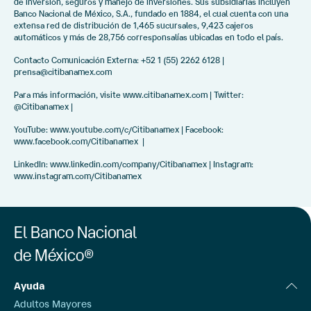
de inversión, seguros y manejo de inversiones. Sus subsidiarias incluyen
Banco Nacional de México, S.A., fundado en 1884, el cual cuenta con una
extensa red de distribución de 1,465 sucursales, 9,423 cajeros
automáticos y más de 28,756 corresponsalías ubicadas en todo el país.
Contacto Comunicación Externa: +52 1 (55) 2262 6128 |
prensa@citibanamex.com
Para más información, visite www.citibanamex.com | Twitter:
@Citibanamex |
YouTube: www.youtube.com/c/Citibanamex | Facebook:
www.facebook.com/Citibanamex |
LinkedIn: www.linkedin.com/company/Citibanamex | Instagram:
www.instagram.com/Citibanamex
El Banco Nacional
de México®
Ayuda
Adultos Mayores