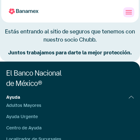
Banca
Personas
PYMES
Empresas
en
Línea
Estás entrando al sitio de seguros que tenemos con
nuestro socio Chubb.
Juntos trabajamos para darte la mejor protección.
El Banco Nacional
de México®
Ayuda
Adultos Mayores
Ayuda Urgente
Centro de Ayuda
Localizador de Sucursales