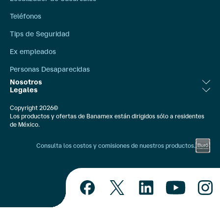
Teléfonos
Tips de Seguridad
Ex empleados
Personas Desaparecidas
Nosotros
Legales
Relación con Inversionistas
Aviso Legal
Copyright 2026©
Bolsa de Trabajo
Los productos y ofertas de Banamex están dirigidos sólo a residentes
Ley de Transparencia
de México.
Compromiso Social
Banxico
Consulta los costos y comisiones de nuestros productos.
Comunicación Externa
Constancias Fiscales
Quiénes Somos
IPAB
Educación Financiera
Unidad Especializada Banamex/CONDUSEF
Nuestras APIS