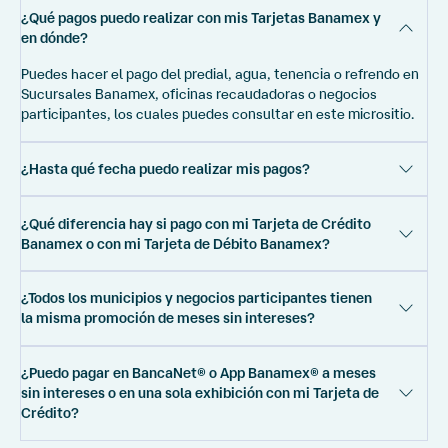
¿Qué pagos puedo realizar con mis Tarjetas Banamex y
en dónde?
Puedes hacer el pago del predial, agua, tenencia o refrendo en
Sucursales Banamex, oficinas recaudadoras o negocios
participantes, los cuales puedes consultar en este micrositio.
¿Hasta qué fecha puedo realizar mis pagos?
La vigencia para la realización de tus pagos dependerá de lo
¿Qué diferencia hay si pago con mi Tarjeta de Crédito
establecido por cada estado y municipio. Puedes consultar las
Banamex o con mi Tarjeta de Débito Banamex?
opciones de pago que hay en tu estado y municipio en este
micrositio.
Si utilizas tu Tarjeta de Débito Banamex el pago es en una sola
¿Todos los municipios y negocios participantes tienen
exhibición y utilizando tu Tarjeta de Crédito Banamex puede ser
la misma promoción de meses sin intereses?
también en una sola exhibición o a meses sin intereses.
Los plazos de meses sin intereses pueden variar según el
¿Puedo pagar en BancaNet® o App Banamex® a meses
municipio. Es importante que consultes en este micrositio los
sin intereses o en una sola exhibición con mi Tarjeta de
plazos, montos mínimos, municipios y estados participantes;
Crédito?
así como, si el pago lo puedes realizar en Sucursales Banamex,
oficinas recaudadoras o negocios participantes.