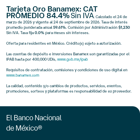
Tarjeta Oro Banamex: CAT
PROMEDIO
84.4%
Sin IVA
. Calculado el
24 de
marzo de 2026
y vigente al
24 de septiembre de 2026
. Tasa de interés
promedio ponderada anual
59.61%
. Comisión por Administración
$1,230
Sin IVA. Tasa fija
0.0%
para meses sin intereses.
Oferta para residentes en México. Crédito(s) sujeto a autorización.
Las cuentas de depósito e inversiones Banamex son garantizadas por el
IPAB hasta por 400,000 UDIs,
www.gob.mx/ipab
Requisitos de contratación, comisiones y condiciones de uso digital en
www.banamex.com
La calidad, contenido y/o cambios de productos, servicios, eventos,
promociones, sorteos y plataformas es responsabilidad de su proveedor.
El Banco Nacional
de México®