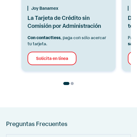
Joy Banamex
Ta
La Tarjeta de Crédito sin
Dis
Comisión por Administración
tod
Con contactless
, paga con sólo acercar
Paga
tu tarjeta.
salu
Solicita en línea
Preguntas Frecuentes