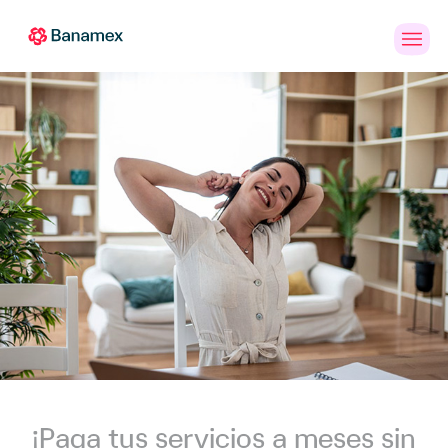
Banca
Personas
PYMES
Empresas
en
Línea
¡Paga tus servicios a meses sin