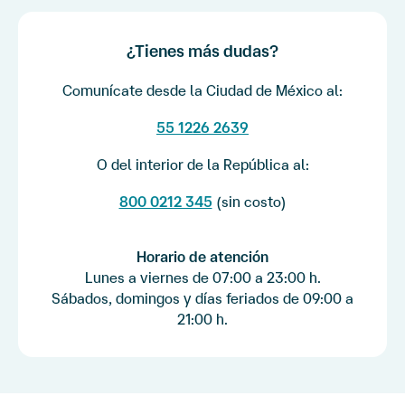
No, no se pueden hacer pagos a meses sin intereses o una sola
exhibición con tu Tarjeta de Crédito Banamex en BancaNet® o
App Banamex®. En caso de que hagas una transacción a través
¿Tienes más dudas?
de estos canales con tu Tarjeta de Crédito Banamex, se
realizará como disposición de efectivo cobrando la comisión
Comunícate desde la Ciudad de México al:
correspondiente.
55 1226 2639
O del interior de la República al:
800 0212 345
(sin costo)
Horario de atención
Lunes a viernes de 07:00 a 23:00 h.
Sábados, domingos y días feriados de 09:00 a
21:00 h.