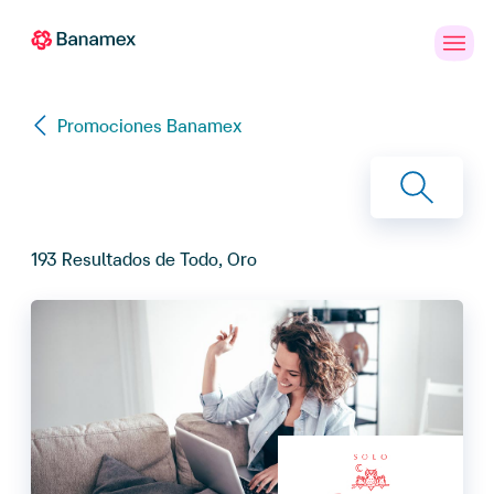
Banca
Personas
PYMES
Empresas
en
Línea
Promociones Banamex
193
Resultados de
Todo, Oro