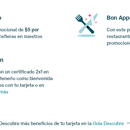
o
Bon Appe
mocional de
$5 por
Con este p
nsfieras en nuestros
restaurant
promocion
ón
on un certificado 2x1 en
btenerlo como bienvenida
s con tu tarjeta o en
 más
Descubre más beneficios de tu tarjeta en la
Guía Descubre