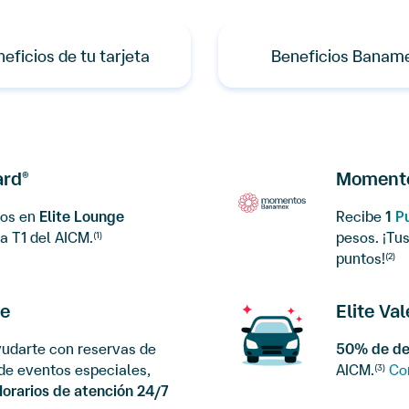
eficios de tu tarjeta
Beneficios Banam
ard
Moment
®
dos en
Elite Lounge
Recibe
1
P
a T1 del AICM.
pesos. ¡Tu
(1)
puntos!
(2)
e
Elite Va
udarte con reservas de
50% de de
de eventos especiales,
AICM.
Co
(3)
orarios de atención 24/7