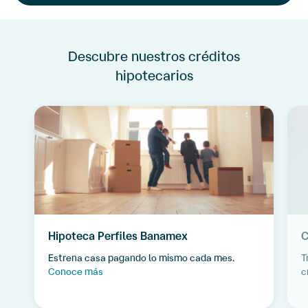
Descubre nuestros créditos
hipotecarios
Hipoteca Perfiles Banamex
C
Estrena casa pagando lo mismo cada mes.
T
Conoce más
c