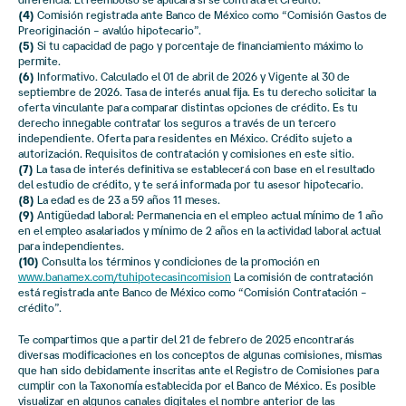
(4)
Comisión registrada ante Banco de México como “Comisión Gastos de
Preoriginación – avalúo hipotecario”.
(5)
Si tu capacidad de pago y porcentaje de financiamiento máximo lo
permite.
(6)
Informativo. Calculado el
01 de abril de 2026
y Vigente al
30 de
septiembre de 2026
. Tasa de interés anual fija. Es tu derecho solicitar la
oferta vinculante para comparar distintas opciones de crédito. Es tu
derecho innegable contratar los seguros a través de un tercero
independiente. Oferta para residentes en México. Crédito sujeto a
autorización. Requisitos de contratación y comisiones en este sitio.
(7)
La tasa de interés definitiva se establecerá con base en el resultado
del estudio de crédito, y te será informada por tu asesor hipotecario.
(8)
La edad es de 23 a 59 años 11 meses.
(9)
Antigüedad laboral: Permanencia en el empleo actual mínimo de 1 año
en el empleo asalariados y mínimo de 2 años en la actividad laboral actual
para independientes.
(10)
Consulta los términos y condiciones de la promoción en
www.banamex.com/tuhipotecasincomision
La comisión de contratación
está registrada ante Banco de México como “Comisión Contratación –
crédito”.
Te compartimos que a partir del 21 de febrero de 2025 encontrarás
diversas modificaciones en los conceptos de algunas comisiones, mismas
que han sido debidamente inscritas ante el Registro de Comisiones para
cumplir con la Taxonomía establecida por el Banco de México. Es posible
visualizar en algunos canales digitales el nombre anterior de las