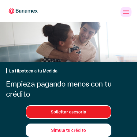
Banca
Personas
PYMES
Empresas
en
Línea
La Hipoteca a tu Medida
Crédito
Empieza pagando menos con tu
Hipotecario
crédito
a
Tasa
Creciente
Solicitar asesoría
Simula tu crédito