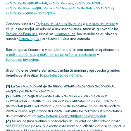
seguro de hospitalización
,
seguro de casa
,
seguro de PYME,
seguro de viaje
,
seguro de accidentes
,
seguro de bolso protegido
y
seguro de compras protegidas
.
Conoces nuestras
Tarjetas de Crédito Banamex
o
cuentas de débito
y
elige la que mejor se adapte a tus necesidades. Además aprovecha las
Preventas Banamex
, nuestras
promociones
, los beneficios en viajes y
nuestra
banca digital
para hacer tu vida mas cómoda.
Recibe apoyo financiero y cumple tus metas con nuestras opciones en
crédito de nómina
,
crédito personal
,
crédito hipotecario
y
fondos de inversión
.
Si aún no eres cliente Banamex, cambia tu nómina y aprovecha grandes
beneficios al realizar tu
portabilidad de nómina
.
(1)
La tasa y el porcentaje de financiamiento dependen del producto
elegido y el historial crediticio.
(2)
Comisión registrada ante Banco de México como “Comisión
Contratación – crédito”. La comisión de contratación es de 1.5%; por
promoción podrá ser menor. Vigencia de la promoción del 10 de abril del
2025 al 30 de septiembre del 2026. Consulta los términos y condiciones
de la promoción en
www.banamex.com/tuhipotecasincomision
(3)
Se aplica para avalúos hipotecarios de un valor de vivienda de hasta
$15,000,000 de pesos. Si excede este monto, el cliente deberá de pagar la
diferencia. El reembolso se aplicará si se contrata el Crédito.