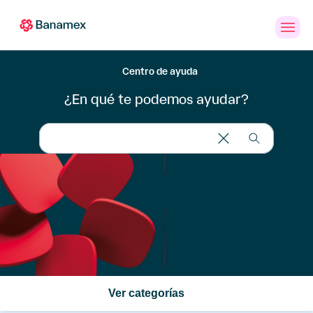
Banca
Personas
PYMES
Empresas
en
Línea
Centro de ayuda
¿En qué te podemos ayudar?
Tarjetas
de