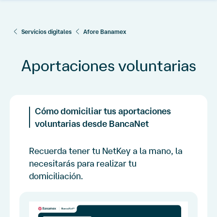
crédito
Cuentas
Servicios digitales
de
Afore Banamex
débito
Aportaciones voluntarias
Inversiones
Afore
Cómo domiciliar tus aportaciones
Créditos
voluntarias desde BancaNet
Servicios
digitales
Recuerda tener tu NetKey a la mano, la
necesitarás para realizar tu
Procesos
sucursales
domiciliación.
Cerrar